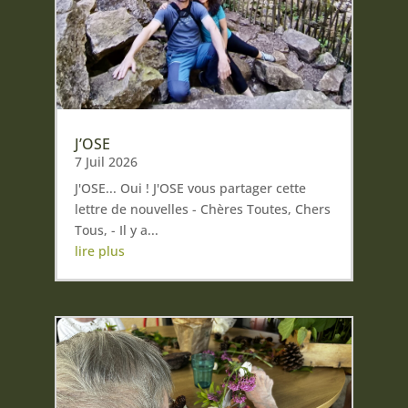
J’OSE
7 Juil 2026
J'OSE... Oui ! J'OSE vous partager cette
lettre de nouvelles - Chères Toutes, Chers
Tous, - Il y a...
lire plus