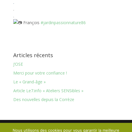
.
.
.
François
#jardinpassionnature86
Articles récents
J’OSE
Merci pour votre confiance !
Le « Grand-âge »
Article Le7.info « Ateliers SENSibles »
Des nouvelles depuis la Corrèze
Nous utilisons des cookies pour vous garantir la meilleure